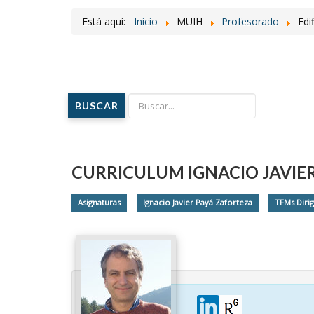
Está aquí:
Inicio
MUIH
Profesorado
Edi
BUSCAR
CURRICULUM IGNACIO JAVIE
Asignaturas
Ignacio Javier Payá Zaforteza
TFMs Dirig