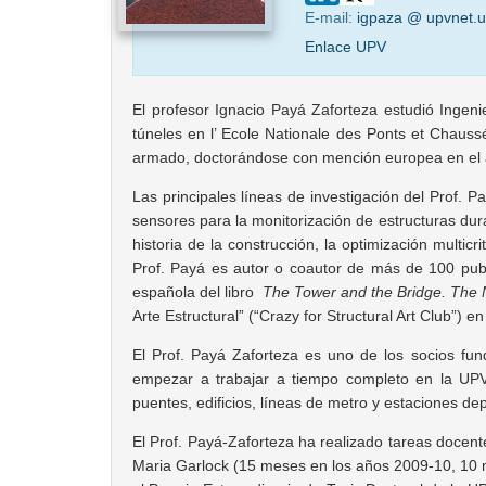
E-mail:
igpaza @ upvnet.u
Enlace UPV
El profesor Ignacio Payá Zaforteza estudió Ingeni
túneles en l’ Ecole Nationale des Ponts et Chauss
armado, doctorándose con mención europea en el
Las principales líneas de investigación del Prof. P
sensores para la monitorización de estructuras dura
historia de la construcción, la optimización multic
Prof. Payá es autor o coautor de más de 100 publi
española del libro
The Tower and the Bridge. The N
Arte Estructural” (“Crazy for Structural Art Club”) 
El Prof. Payá Zaforteza es uno de los socios fun
empezar a trabajar a tiempo completo en la UPV.
puentes, edificios, líneas de metro y estaciones de
El Prof. Payá-Zaforteza ha realizado tareas docente
Maria Garlock (15 meses en los años 2009-10, 10 m