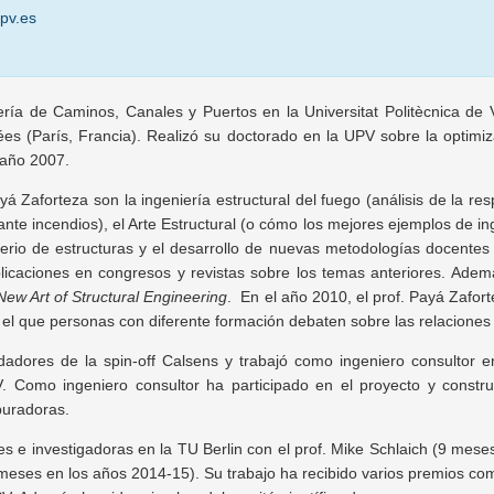
pv.es
ería de Caminos, Canales y Puertos en la Universitat Politècnica de
ées (París, Francia). Realizó su doctorado en la UPV sobre la optimiz
 año 2007.
ayá Zaforteza son la ingeniería estructural del fuego (análisis de la r
nte incendios), el Arte Estructural (o cómo los mejores ejemplos de in
riterio de estructuras y el desarrollo de nuevas metodologías docentes
caciones en congresos y revistas sobre los temas anteriores. Además,
ew Art of Structural Engineering
. En el año 2010, el prof. Payá Zafor
en el que personas con diferente formación debaten sobre las relaciones 
dadores de la spin-off Calsens y trabajó como ingeniero consultor 
 Como ingeniero consultor ha participado en el proyecto y constru
puradoras.
s e investigadoras en la TU Berlin con el prof. Mike Schlaich (9 meses
eses en los años 2014-15). Su trabajo ha recibido varios premios com