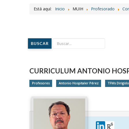
Está aquí:
Inicio
MUIH
Profesorado
Con
BUSCAR
CURRICULUM ANTONIO HOSP
Profesores
Antonio Hospitaler Pérez
TFMs Dirigido