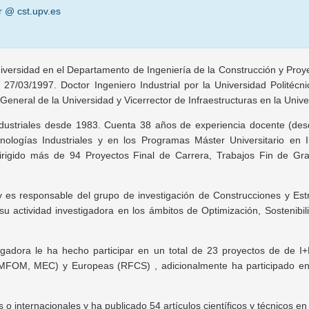
r @ cst.upv.es
iversidad en el Departamento de Ingeniería de la Construcción y Proyec
 27/03/1997. Doctor Ingeniero Industrial por la Universidad Polité
 General de la Universidad y Vicerrector de Infraestructuras en la Unive
dustriales desde 1983. Cuenta 38 años de experiencia docente (des
ologías Industriales y en los Programas Máster Universitario en In
 dirigido más de 94 Proyectos Final de Carrera, Trabajos Fin de G
y es responsable del grupo de investigación de Construcciones y Est
u actividad investigadora en los ámbitos de Optimización, Sostenibil
stigadora le ha hecho participar en un total de 23 proyectos de de 
MFOM, MEC) y Europeas (RFCS) , adicionalmente ha participado en 
 internacionales y ha publicado 54 artículos científicos y técnicos en 