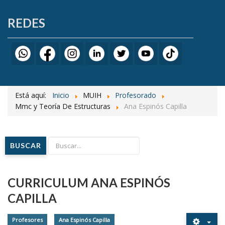
REDES
Está aquí:
Inicio
MUIH
Profesorado
Mmc y Teoría De Estructuras
Ana Espinós Capilla
BUSCAR
CURRICULUM ANA ESPINÓS
CAPILLA
Profesores
Ana Espinós Capilla